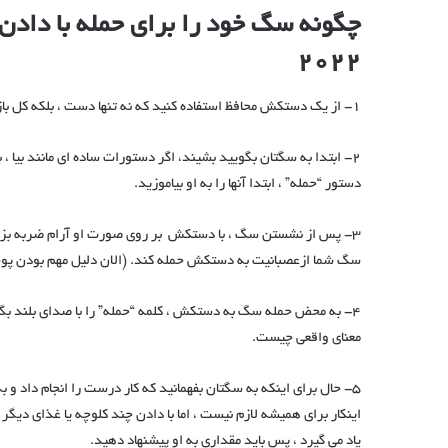
چگونه سگ خود را برای حمله با دادن 
2022
1- از یک دستکش محافظ استفاده کنید که نه تنها دست ، بلکه کل بازوی شما را نیز بپوشاند. این یک اقدام ایمنی لازم برای جلوگیری از آسیب است.
2- ابتدا به سگتان بگویید بشیند، اگر دستورات ساده ای مانند بیا ، 
دستور “حمله” ، ابتدا آنها را به او بیاموزید.
3- پس از نشستن سگ ، با دستکش بر روی صورت او آرام ضربه بزنی
سگ شما ازعصبانیت به دستکش حمله کند. (الان دلیل مهم بودن 
4- به محض حمله سگ به دستکش ، کلمه “حمله” را با صدای بلند بگوی
معنای واقعی چیست.
5- حال برای اینکه به سگتان بفهمانید که کار درست را انجام داد و 
اینکار برای همیشه لازم نیست ، اما با دادن چند کلوچه یا غذای دیگر
یاد می گیرد ، پس باید مقداری به او پیشنهاد دهید.