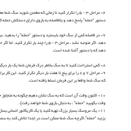
6- مراحل 3 – 5 را تکرار کنید تا زمانی که مطمئن شوید 
دستور “حمله” پاسخ دهد و بلافاصله به بازوی دارای دستکش حمله کن
7- در فاصله کمی از سگ خود بایستید و دستور “حمله” را بدهید. بب
دهد. اگر متوجه نشد ، مراحل 3 – 5 را چند بار تکرار 
دهد که با دستور آشنا شده است.
8- کمی استراحت کنید تا به سگ بخاطر درک فرمان شما یک بار دیگر پاداش دهید.
9- مراحل 7 و 8 را برای پنج تا هفت بار دیگر تکرار کنید. این ک
که سگ شما واقعاً بر این فرمان تسلط یافته است.
10- اکنون وقت آن است که به سگ نشان دهیم چگونه به متجاوز حم
وقت بگویید “حمله” ، به دنبال بازوی شما خواهد رفت).
11- یک عروسک بسیار بزرگ تهیه کنید یا یک کاریکاتور انسانی بسا
بزنید “حمله”.اگرچه سگ شما ممکن است در ابتدا تلاش کند به سمت ش