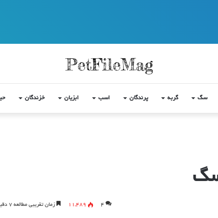
سگ
گربه
پرندگان
اسب
ابزیان
خزندگان
حی
سگ
4
11,489
زمان تقریبی مطالعه 7 دقیقه