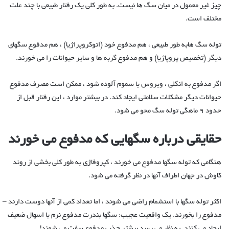
چیز غیر معمول در میان سگ ها نیست. به طور کلی یک رفتار طبیعی با چند علت
مختلف است.
توله سگ هابه طور طبیعی ، هم مدفوع خود (اتوکروپراژیا) ، هم مدفوع سگهای
دیگر (تخصیص پروپاژیا) و هم مدفوع گربه ها و سایر حیوانات را می خورند.
اگر مدفوع به انگلی ، ویروس یا سموم آلوده شود ، ممکن است مصرف مدفوع
حیوانات دیگر مشکلات سلامتی ایجاد کند. در بیشتر موارد ، این رفتار قبل از
حدود 9 ماهگی توله سگ محو می شود.
حقایقی درباره سگهایی که مدفوع می خورند
هنگامی که توله سگها مدفوع می خورند ، کپروفاژی به طور کلی بخشی از روند
کاوش در جهان اطراف آنها در نظر گرفته می شود.
اکثر توله سگها با استشمام راضی می شوند ، اما تعداد کمی از آنها دوست دارند –
مدفوع را بخورند. یک واقعیت عجیب: سگها بندرت مدفوع نرم یا اسهال ضعیف
ایجاد می کنند. به نظر می رسد بیشتر جذب مدفوع سفت می شوند!