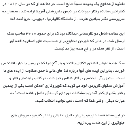
تغذیه از مدفوع یک پدیده نسبتاً شایع است. در مطالعه ای که در سال 2012 در
كنفرانس سالانه رفتار حیوانات در انجمن دامپزشكی آمریكا ارائه شد ، محققان به
سرپرستی دکتر بنیامین هارت ، از دانشگاه كالیفرنیا ، دیویس ، دریافتند كه:
این مطالعه شامل دو نظرسنجی جداگانه بود که برای حدود 3000 صاحب سگ
ارسال شد. در حالی که خوردن مدفوع برای حساسیت های انسانی دافعه آور
است ، از نظر سگ در واقع همه چیز بد نیست.
سگ ها به عنوان لاشخور تکامل یافتند و هر آنچه را که در زمین یا انبار یافتند می
خورند ، بنابراین ایده های آنها درباره غذاهای عالی تا حدی متفاوت از ایده های ما
است. استیون آر. لیندسی ، رفتار شناس حیوانات ، در کتاب راهنمای رفتار و
آموزش سگهای کاربردی خود می گوید که کوپروفاژی “ممکن است یکی از چندین
رفتار بقا برای کنار آمدن با مشکلات دوره ای گرسنگی تکامل یافته است.” به
عبارت دیگر ، وقتی غذا کم است ، نمی توانید انتخاب کنید.
در این مقاله قصد داریم برخی از دلایل احتمالی را دکر کنیم و به روش های
جلوگیری از این عادت بپردازیم.