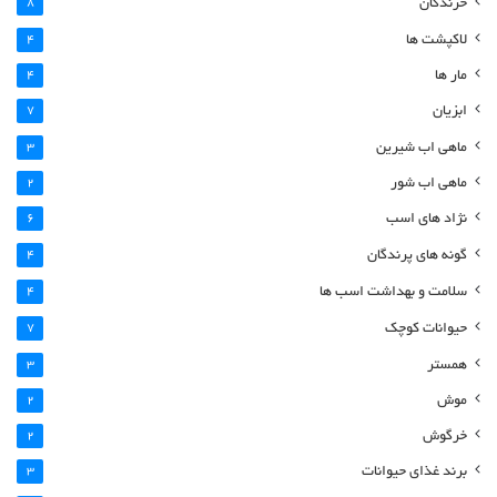
خزندگان
8
لاکپشت ها
4
مار ها
4
ابزیان
7
ماهی اب شیرین
3
ماهی اب شور
2
نژاد های اسب
6
گونه های پرندگان
4
سلامت و بهداشت اسب ها
4
حیوانات کوچک
7
همستر
3
موش
2
خرگوش
2
برند غذای حیوانات
3