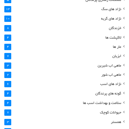
مشکلات رفتاری پرندگان
نژاد های سگ
13
نژاد های گربه
10
خزندگان
8
لاکپشت ها
4
مار ها
4
ابزیان
7
ماهی اب شیرین
3
ماهی اب شور
2
نژاد های اسب
6
گونه های پرندگان
4
سلامت و بهداشت اسب ها
4
حیوانات کوچک
7
همستر
3