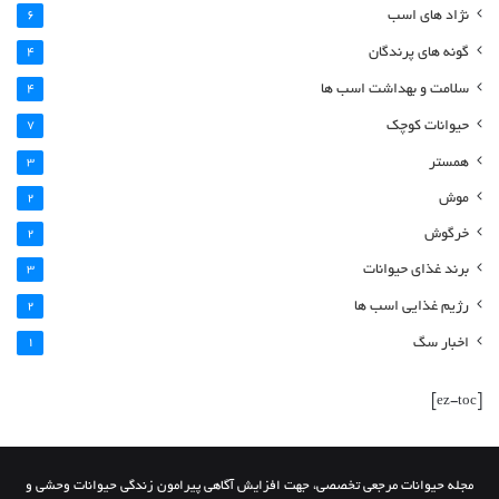
نژاد های اسب
6
گونه های پرندگان
4
سلامت و بهداشت اسب ها
4
حیوانات کوچک
7
همستر
3
موش
2
خرگوش
2
برند غذای حیوانات
3
رژیم غذایی اسب ها
2
اخبار سگ
1
[ez-toc]
مجله حیوانات مرجعی تخصصی، جهت افزایش آگاهی پیرامون زندگی حیوانات وحشی و