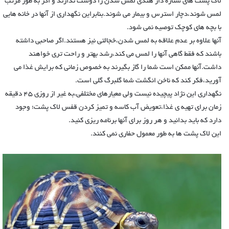
لاک پشت های ستاره دار هندی لمس شدن را دوست ندارند و اگر به طور مرتب
لمس شوند،دچار استرس و بیمار می شوند.بنابراین نگهداری از آنها در خانه هایی
با بچه های کوچک توصیه نمی شود.
آنها علاوه بر عدم علاقه به لمس شدن،خجالتی نیز هستند.اگر صاحبی داشته
باشند که فقط گاهی آنها را لمس می کند،رشد بهتر و راحت تری خواهند
داشت.آنها ممکن است شما را گاز بگیرند به خصوص زمانی که برایش غذا می
آورید،فکر کند که ناخن انگشت شما گلبرگ گلی است‌.
نگهداری این نژاد پیچیده نیست ولی معیارهای مختلفی،به غیر از روزی ۴۵ دقیقه
زمان برای تهیه ی غذا،تعویض آب کاسه و تمیز کردن قفس لاک پشت؛ وجود
دارد که باید بدانید و هر روز برای آنها برنامه ریزی کنید.
این لاک پشت ها به طور معمول حفاری نمی کنند.