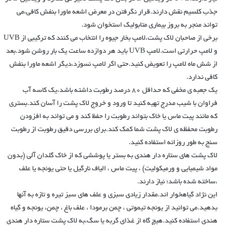
جذب کلسیم نقش دارند.قرار نگرفتن در معرض اشعه ماورا بنفش کافی،می
تواند منجر به بروز بیماری متابولیک استخوان شود.
برخی از صاحبان لاک پشت،لامپ بخار جیوه را انتخاب می کنند که ترکیبی از UVB
و لامپ حرارتی است.لامپ UVB باید هر دوازده ساعت یک بار روشن شود.بعد
از شش ماه لامپ را تعویض کنید.حتی اگر لامپ نسوزد،دیگر اشعه ماورا بنفش
کافی ندارد.
یک جعبه ی مخفی که حداقل ۸۰ درصد رطوبت داشته باشد،یک کاسه آب
فراوان با شیب مدرج تهیه کنید تا ورود و خروج لاک پشت را آسان کند.بستری
که مانند پیت ماس یا خاک بتواند رطوبت را حفظ کند و می‌ تواند به افزودن
رطوبت محفظه ی لاک پشت شما کمک کند.برای بررسی دقیق رطوبت از رطوبت
سنج به طور روزانه استفاده کنید.
لاک پشت های ستاره دار هندی به بستر یا پوششی که از خاک گلدان آلی (بدون
مواد شیمیایی و ورمیکولیت) ، پیت ماس ​​، الیاف نارگیل یا حتی یونجه یا علف
،ساخته شده باشد؛ نیاز دارند.
این نژاد گیاهخوار اند.مقدار زیادی سبزی و علف های سبز تیره و تازه به آنها
بدهید.می توانید از یونجه تیموتی ، چمن برمودا ، علف باغ ، چمن، یونجه و گیاه
هندی استفاده کنید.هیچ گاه از غذای گربه یا سگ،به لاک پشت ستاره دار هندی