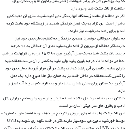
که یک پوشش امن در برابر حیوانات وحشی مثل راکون ها و پرندگان،برای
حفاظت از لاک پشت شما وجود دارد.
اگر در منطقه ای مانند زیستگاه آنها زندگی نمی کنید،شبیه سازی آن محیط کمی
دشوار است.این نژاد به یک فصل بارندگی شدید در زیستگاه خود عادت کرده
اند و برای رشد به رطوبت نیاز دارند.
به عنوان حیواناتی خونسرد،همه ی خزندگان به تنظیم دمای بدن خود نیاز
دارند.اگر محفظه ای بیرون از خانه دارید،باید دمای آن حداقل به ۹۰ درجه
برسد.لاک پشت شما به یک محل آبگیری بین ۹۰ تا ۹۵ درجه ی فارنهایت در شب
،دما می تواند تا ۷۰ درجه پایین بیاید ولی نباید به کمتر از آن برسد.محفظه باید
دارای سایه و کاسه ی آبی باشد که لاک پشت در آن قرار گیرد،تا دمای بدن خود
را کنترل کند.محفظه در داخل خانه نیز به همان نیاز ها،احتیاج دارد؛یک محل
آبگیری،یک مکان برای مخفی شدن،سایه دار و یک ظرف کم عمق با آب تمیز و
تازه.
داشتن یک محفظه در داخل خانه،با اضافه کردن یا از بین بردن منابع حرارتی مثل
لامپ و بخاری های سرامیکی آسان تر است.
این لاک پشت ها محفظه های بیرونی را ترجیح می دهند و به اشعه ماورا بنفش که
توسط خورشید تامین می شود،نیاز دارند.اگر در خانه نگهداری شوند به UVB
نیاز دارند.UVB در ویتامین D در بدن لاک پشت تاثیر می گذارد و ویتامین D در