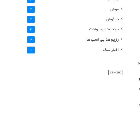
موش
2
خرگوش
2
برند غذای حیوانات
3
رژیم غذایی اسب ها
2
اخبار سگ
1
ه
[ez-toc]