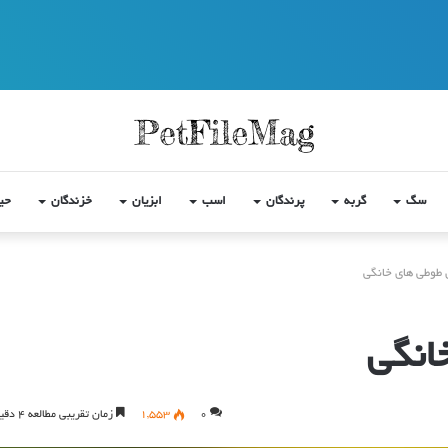
سگ
گربه
پرندگان
اسب
ابزیان
خزندگان
حی
 طوطی های خانگی
انگی
0
1,553
زمان تقریبی مطالعه 4 دقیقه