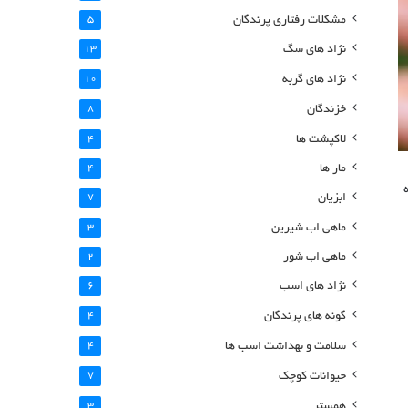
مشکلات رفتاری پرندگان
5
نژاد های سگ
13
نژاد های گربه
10
خزندگان
8
لاکپشت ها
4
مار ها
4
ابزیان
7
ماهی اب شیرین
3
ماهی اب شور
2
نژاد های اسب
6
گونه های پرندگان
4
سلامت و بهداشت اسب ها
4
حیوانات کوچک
7
همستر
3