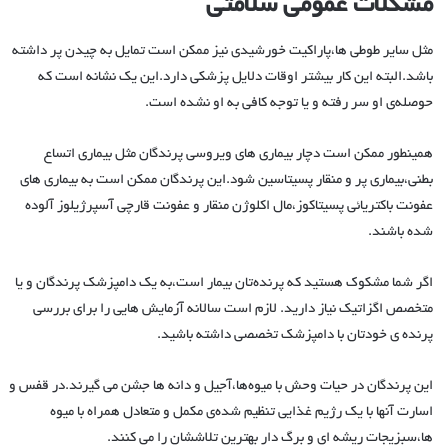
مشکلات عمومی سلامتی
مثل سایر طوطی ها،پاراکیت خورشیدی نیز ممکن است تمایل به چیدن پر داشته
باشد.البته این کار بیشتر اوقات دلایل پزشکی دارد.این یک نشانه است که
حوصله‌ی او سر رفته و یا توجه کافی به او نشده است.
همینطور ممکن است دچار بیماری های ویروسی پرندگان مثل بیماری اتساع
بطنی،بیماری پر و منقار پسیتاسین شود.این پرندگان ممکن است به بیماری های
عفونت باکتریائی پسیتاکوز،مال اکلوژن منقار و عفونت قارچی آسپرژیلوز آلوده
شده باشند.
اگر شما مشکوک هستید که پرنده‌تان بیمار است،به یک دامپزشک پرندگان و یا
متخصص اگزاتیک نیاز دارید. لازم است سالانه آزمایش هایی را برای بررسی
پرنده ی خودتان با دامپزشک تخصصی داشته باشید.
این پرندگان در حیات وحش با میوه‌ها،آجیل و دانه ها جشن می گیرند.در قفس و
اسارت آنها با یک رژیم غذایی تنظیم شده‌ی مکمل و متعادل همراه با میوه
ها،سبزیجات ریشه ای و برگ دار بهترین تلاششان را می کنند.