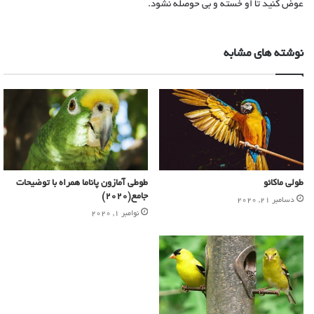
عوض کنید تا او خسته و بی حوصله نشود‌.
نوشته های مشابه
طولی ماکائو
طوطی آمازون پاناما همراه با توضیحات
جامع(2020)
دسامبر 21, 2020
نوامبر 1, 2020