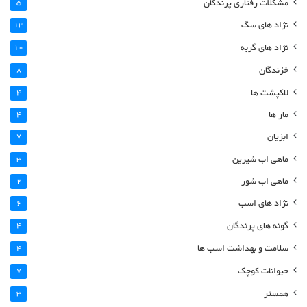
مشکلات رفتاری پرندگان
5
نژاد های سگ
13
نژاد های گربه
10
خزندگان
8
لاکپشت ها
4
مار ها
4
ابزیان
7
ماهی اب شیرین
3
ماهی اب شور
2
نژاد های اسب
6
گونه های پرندگان
4
سلامت و بهداشت اسب ها
4
حیوانات کوچک
7
همستر
3